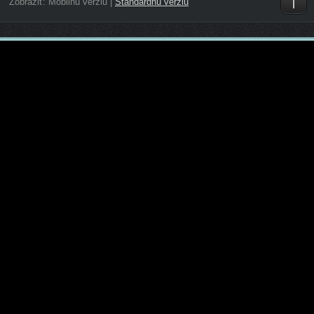
Zobraziť:
Mobilnú verziu
|
Štandardnú verziu