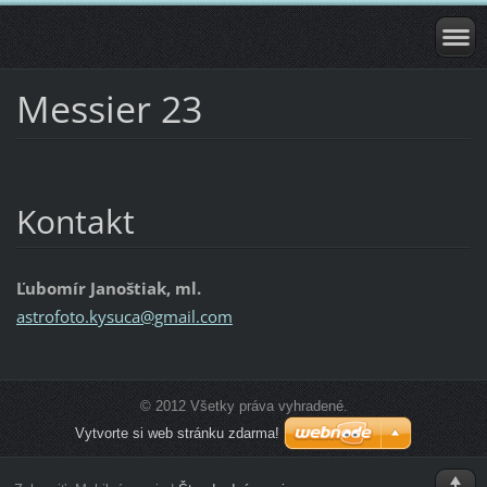
Messier 23
Kontakt
Ľubomír Janoštiak, ml.
astrofot
o.kysuca
@gmail.c
om
© 2012 Všetky práva vyhradené.
Vytvorte si web stránku zdarma!