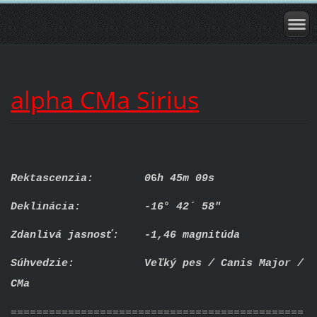
alpha CMa Sirius
Rektascenzia:
0
6
h 45m 09s
Deklinácia:
-16° 42´ 58"
Zdanlivá jasnosť: -1,46 magnitúda
Súhvedzie: Veľký pes / Canis Major /
CMa
==============================================