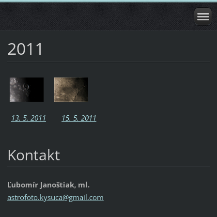
2011
13. 5. 2011
15. 5. 2011
Kontakt
Ľubomír Janoštiak, ml.
astrofot
o.kysuca
@gmail.c
om