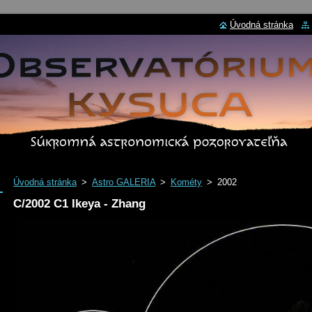
Úvodná stránka
Úvodná stránka
>
Astro GALERIA
>
Kométy
>
2002
C/2002 C1 Ikeya - Zhang