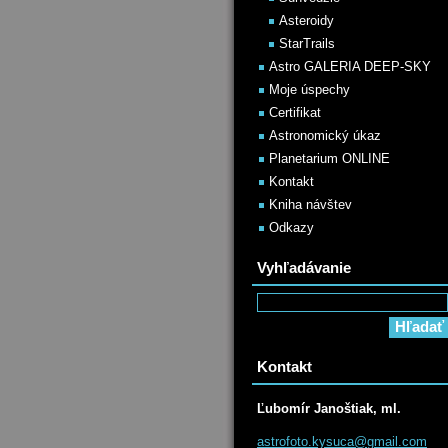
Asteroidy
StarTrails
Astro GALERIA DEEP-SKY
Moje úspechy
Certifikat
Astronomický úkaz
Planetarium ONLINE
Kontakt
Kniha návštev
Odkazy
Vyhľadávanie
Kontakt
Ľubomír Janoštiak, ml.
astrofot
o.kysuca
@gmail.c
om