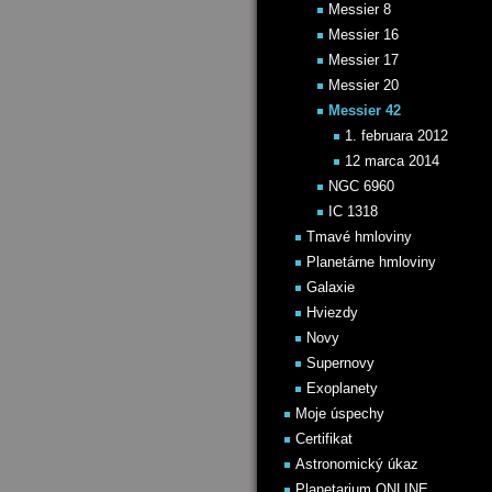
Messier 8
Messier 16
Messier 17
Messier 20
Messier 42
1. februara 2012
12 marca 2014
NGC 6960
IC 1318
Tmavé hmloviny
Planetárne hmloviny
Galaxie
Hviezdy
Novy
Supernovy
Exoplanety
Moje úspechy
Certifikat
Astronomický úkaz
Planetarium ONLINE