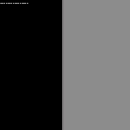
=============