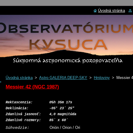
Úvodná stránka
Úvodná stránka
>
Astro GALERIA DEEP-SKY
>
Hmloviny
>
Messier 
Messier 42
(NGC 1987)
Rektascenzia:
0
5
h 35m 17s
Deklinácia:
-05° 23´ 25"
Zdanlivá jasnosť: 4,0 magnitúda
Zdanlivé rozmery: 85´ x 60´
Orión / Orion / Ori
Súhvedzie: