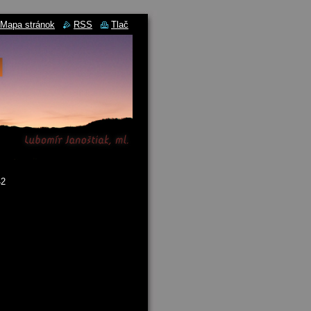
Mapa stránok
RSS
Tlač
42