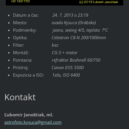
Dátum a čas:
24. 7. 2013 o 23:19
Miesto:
osada Kysuca (Drábsko)
Podmienky:
jasno, seeing 4/5, teplota ?°C
Optika:
Celestron C8-N 200/1000mm
Filter:
bez
Montáž:
CG-5 + motor
Pointacia:
refraktor Bushnell 60/750
Prístroj:
Canon EOS 550D
Expozicia a ISO:
1x6s, ISO 6400
Kontakt
Ľubomír Janoštiak, ml.
astrofot
o.kysuca
@gmail.c
om