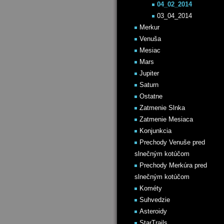
04_02_2014
03_04_2014
Merkur
Venuša
Mesiac
Mars
Jupiter
Saturn
Ostatne
Zatmenie Slnka
Zatmenie Mesiaca
Konjunkcia
Prechody Venuše pred
slnečným kotúčom
Prechody Merkúra pred
slnečným kotúčom
Kométy
Suhvedzie
Asteroidy
StarTrails