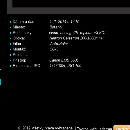
Dátum a čas:
4. 2. 2014 o 14:51
Miesto:
Brezno
Podmienky:
jasno, seeing 4/5, teplota +3,8°C
Optika:
Newton Celestron 200/1000mm
Filter:
AstroSolar
Montáž:
CG-5
Pointacia:
Prístroj:
Canon EOS 550D
Expozicia a ISO:
1x1/100s, ISO 100
© 2012 Všetky práva vyhradené.
|
Tvorba webu zdarma