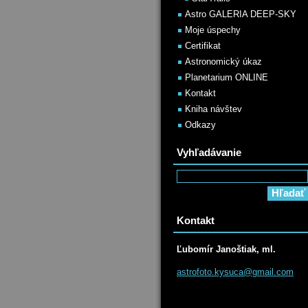
Astro GALERIA DEEP-SKY
Moje úspechy
Certifikat
Astronomický úkaz
Planetarium ONLINE
Kontakt
Kniha návštev
Odkazy
Vyhľadávanie
Kontakt
Ľubomír Janoštiak, ml.
astrofot
o.kysuca
@gmail.c
om